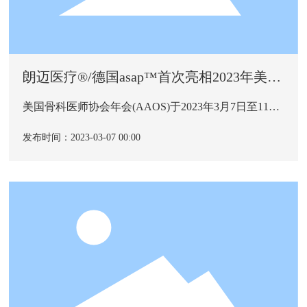
朗迈医疗®/德国asap™首次亮相2023年美国
骨科医师协会年会(AAOS)
美国骨科医师协会年会(AAOS)于2023年3月7日至11日
在拉斯维加斯成功举办。为期5天的AAOS年会上，超
过20,000人齐聚一堂，共同体验骨科领域世界一流的教
发布时间：2023-03-07 00:00
育、创新和合作。