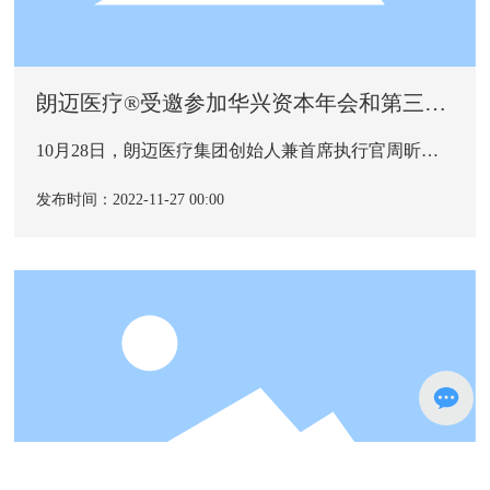
朗迈医疗®受邀参加华兴资本年会和第三届
国际高端医疗器械论坛（IHMD）
10月28日，朗迈医疗集团创始人兼首席执行官周昕先
生受邀参加第十届华兴医疗与生命科技领袖峰会，在
“医疗器械圆桌论坛：以终为始，创新Med Tech企业的
发布时间：2022-11-27 00:00
商业化布局”上作为嘉宾分享。