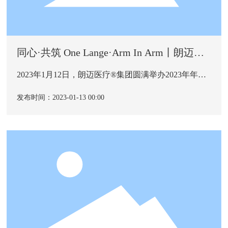
同心·共筑 One Lange·Arm In Arm丨朗迈医
疗®集团2023年年会圆满举办
2023年1月12日，朗迈医疗®集团圆满举办2023年年
会。在这个明媚的冬日我们克服了疫情的影响齐聚一
堂，共同迎接新一年的到来。
发布时间：2023-01-13 00:00