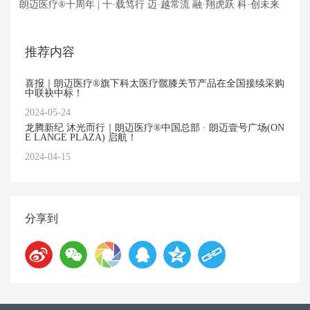
朗迈医疗®十周年 | 十·载笃行 迈·越常流 融·翔虎跃 科·创未来
推荐内容
喜报｜朗迈医疗®旗下科太医疗髋膝关节产品在全国接续采购
中联袂中标！
2024-05-24
龙腾新纪 沐光而行｜朗迈医疗®中国总部 · 朗迈壹号广场(ON
E LANGE PLAZA) 启航！
2024-04-15
分享到