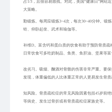
占1/3，且很容易致残。对此，美国“健康日”网
大策略。
勤锻炼。每周应锻炼3~4次，每次30~40分钟
铃、仰卧起坐、武术和瑜伽等。
补维D。富含钙和蛋白质的饮食有助于预防骨质疏
日常饮食可多吃奶制品、鱼类、鱼肝油、坚果等富
改劣习。吸烟、酗酒对骨骼的伤害非常严重。要保
发现，体重偏低的人比体重正常的人更易发生骨质
知风险。骨质疏松症的常见风险因素包括45岁前
等病史、发生过骨折或有骨质疏松症家族史等。