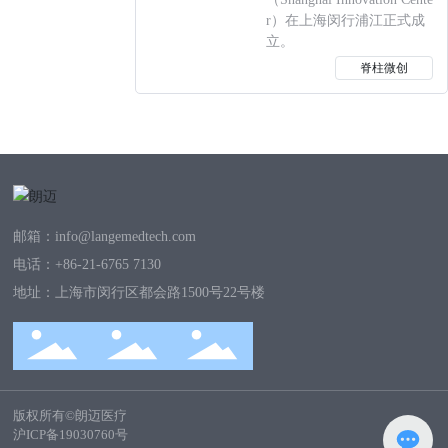
r）在上海闵行浦江正式成
立。
脊柱微创
邮箱：
info@langemedtech.com
电话：
+86-21-6765 7130
地址：上海市闵行区都会路1500号22号楼
版权所有©朗迈医疗
沪ICP备19030760号